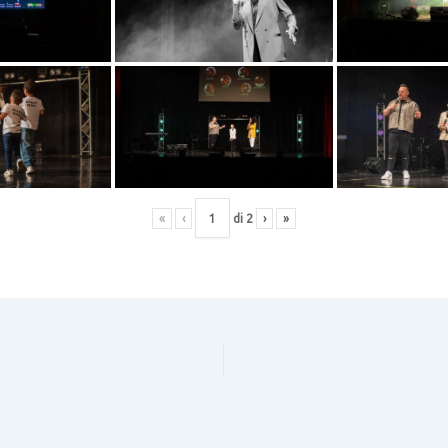
«
‹
di
2
›
»