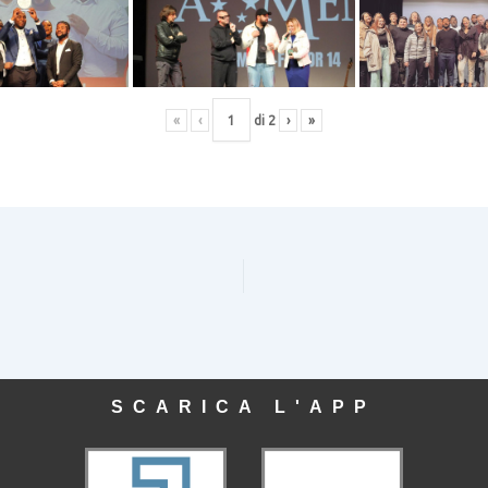
«
‹
di
2
›
»
SCARICA L'APP