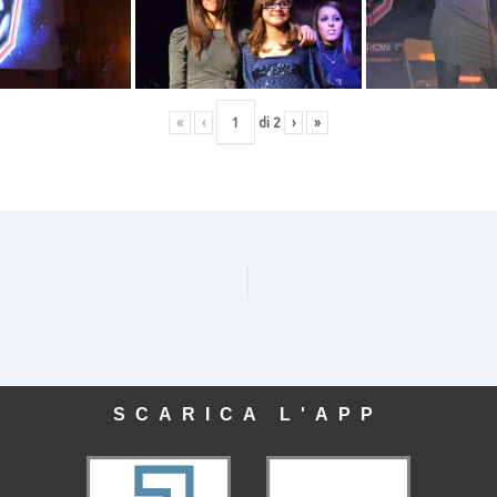
«
‹
di
2
›
»
SCARICA L'APP