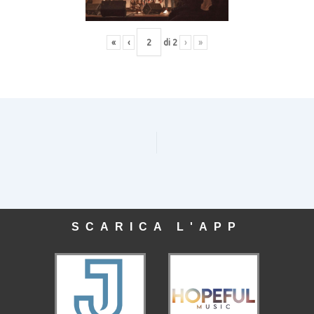
«
‹
di
2
›
»
SCARICA L'APP